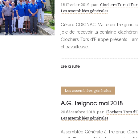
18 février 2019
par
Clochers Tors d'Eu
Les assemblées générales
Gérard COIGNAC, Maire de Treignac, et
joie de recevoir la centaine d’adhéren
Clochers Tors d’Europe présents. L’am
et travailleuse.
Lire la suite
Les assemblées générales
A.G. Treignac mai 2018
20 décembre 2018
par
Clochers Tors d
Les assemblées générales
Assemblée Générale à Treignac (Corrèz