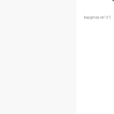
[wpgmza id=”2″]