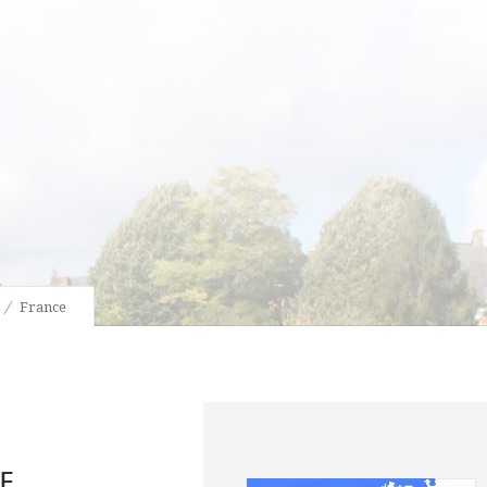
France
E