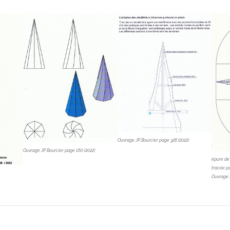
Ouvrage JP Bourcier page 328 (2022)
Ouvrage JP Bourcier page 160 (2022)
épure de 
tracée p
Ouvrage J