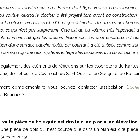
 clochers tors sont recensés en Europe dont 65 en France. La provenance d
ou voulue, quand le clocher a été projeté tors avant sa construction.
nt réalisées en bois croche
(*)
tel que défini dans les traités de charpe
s, ce qui n’est pas surprenant. Cela est du au volume très important de
érents éléments tel que les arêtiers. Néanmoins on peut constater qu’ a
uction d’une surface gauche réglée qui pourtant a été utilisée comme s
onse est à ajouter aux mystères et légendes associées à la construction d
 également des éléments de réflexions sur les clochetons de Nantes 
aux, de Polleur, de Ceyzeriat, de Saint Outrille, de Serignac, de Fonta
ment complémentaire vous pouvez contacter l’association (
cloch
ur Bourcier ?
e
toute pièce de bois qui n’est droite ni en plan ni en élévation
 Une pièce de bois qui n’est courbe que dans un plan est dite pièce 
(
9 mars 2015)