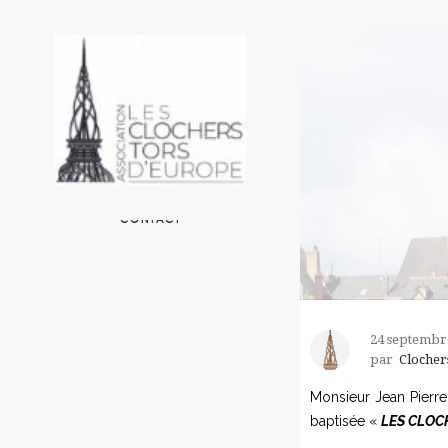
ACCUEIL
L’ASSOCIATION
LES CLOCHERS EN EUROPE
UN PEU DE TECHNIQUE
AUTOUR DE L’ASSOCIATION
CONTACT
24 septembr
par
Clocher
Monsieur Jean Pierre
baptisée «
LES CLOCH