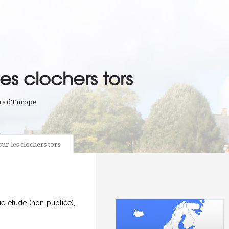
es clochers tors
rs d'Europe
ur les clochers tors
ue étude (non publiée),