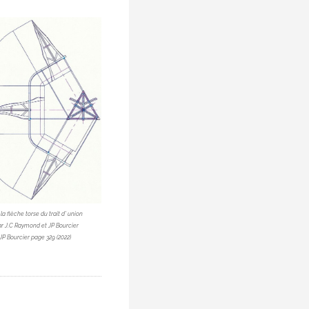
la flèche torse du trait d’ union
ar J.C Raymond et JP Bourcier
P Bourcier page 329 (2022)