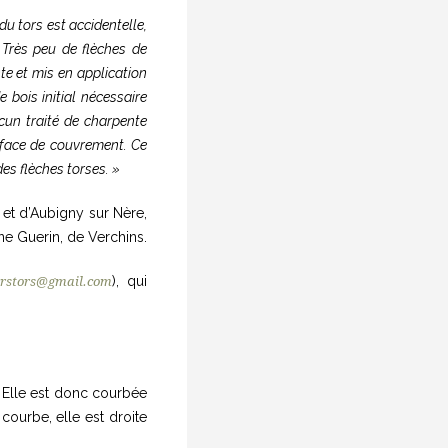
u tors est accidentelle,
 Très peu de flèches de
nte et mis en application
 bois initial nécessaire
ucun traité de charpente
urface de couvrement. Ce
es flèches torses. »
et d’Aubigny sur Nère,
ine Guerin, de Verchins.
), qui
erstors@gmail.com
. Elle est donc courbée
courbe, elle est droite