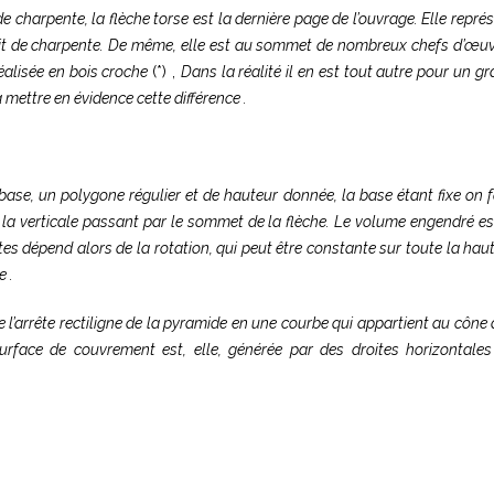
de charpente, la flèche torse est la dernière page de l’ouvrage. Elle repr
ait de charpente. De même, elle est au sommet de nombreux chefs d’œuvr
réalisée en bois croche
(*) ,
Dans la réalité il en est tout autre pour un 
a mettre en évidence cette différence .
base, un polygone régulier et de hauteur donnée, la base étant fixe on 
t la verticale passant par le sommet de la flèche. Le volume engendré est
es dépend alors de la rotation, qui peut être constante sur toute la haut
e .
 l’arrête rectiligne de la pyramide en une courbe qui appartient au cône 
urface de couvrement est, elle, générée par des droites horizontales