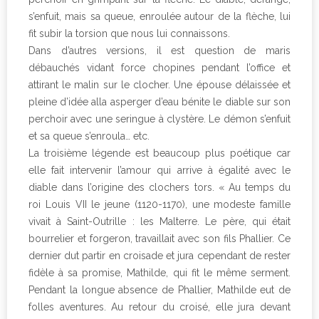
s’enfuit, mais sa queue, enroulée autour de la flèche, lui
fit subir la torsion que nous lui connaissons.
Dans d’autres versions, il est question de maris
débauchés vidant force chopines pendant l’office et
attirant le malin sur le clocher. Une épouse délaissée et
pleine d’idée alla asperger d’eau bénite le diable sur son
perchoir avec une seringue à clystère. Le démon s’enfuit
et sa queue s’enroula… etc.
La troisième légende est beaucoup plus poétique car
elle fait intervenir l’amour qui arrive à égalité avec le
diable dans l’origine des clochers tors. « Au temps du
roi Louis VII le jeune (1120-1170), une modeste famille
vivait à Saint-Outrille : les Malterre. Le père, qui était
bourrelier et forgeron, travaillait avec son fils Phallier. Ce
dernier dut partir en croisade et jura cependant de rester
fidèle à sa promise, Mathilde, qui fit le même serment.
Pendant la longue absence de Phallier, Mathilde eut de
folles aventures. Au retour du croisé, elle jura devant