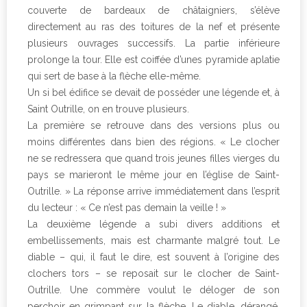
couverte de bardeaux de châtaigniers, s’élève
directement au ras des toitures de la nef et présente
plusieurs ouvrages successifs. La partie inférieure
prolonge la tour. Elle est coiffée d’unes pyramide aplatie
qui sert de base à la flèche elle-même.
Un si bel édifice se devait de posséder une légende et, à
Saint Outrille, on en trouve plusieurs.
La première se retrouve dans des versions plus ou
moins différentes dans bien des régions. « Le clocher
ne se redressera que quand trois jeunes filles vierges du
pays se marieront le même jour en l’église de Saint-
Outrille. » La réponse arrive immédiatement dans l’esprit
du lecteur : « Ce n’est pas demain la veille ! »
La deuxième légende a subi divers additions et
embellissements, mais est charmante malgré tout. Le
diable – qui, il faut le dire, est souvent à l’origine des
clochers tors – se reposait sur le clocher de Saint-
Outrille. Une commère voulut le déloger de son
perchoir en grimpant sur la flèche. Le diable, dérangé,