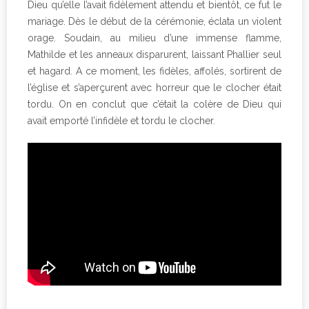
Dieu qu’elle l’avait fidèlement attendu et bientôt, ce fut le
mariage. Dès le début de la cérémonie, éclata un violent
orage. Soudain, au milieu d’une immense flamme,
Mathilde et les anneaux disparurent, laissant Phallier seul
et hagard. A ce moment, les fidèles, affolés, sortirent de
l’église et s’aperçurent avec horreur que le clocher était
tordu. On en conclut que c’était la colère de Dieu qui
avait emporté l’infidèle et tordu le clocher.