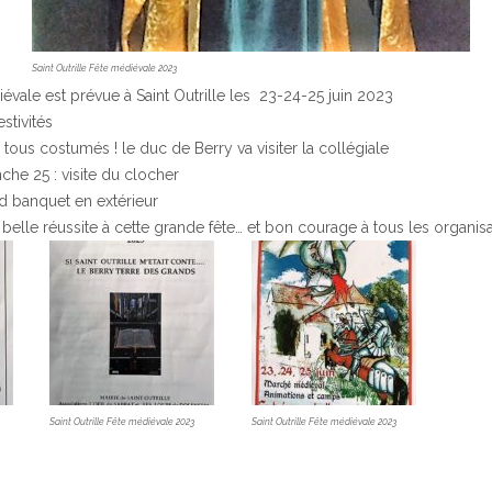
Saint Outrille Fête médiévale 2023
vale est prévue à Saint Outrille les 23-24-25 juin 2023
tivités
 tous costumés ! le duc de Berry va visiter la collégiale
he 25 : visite du clocher
d banquet en extérieur
elle réussite à cette grande fête… et bon courage à tous les organis
Saint Outrille Fête médiévale 2023
Saint Outrille Fête médiévale 2023