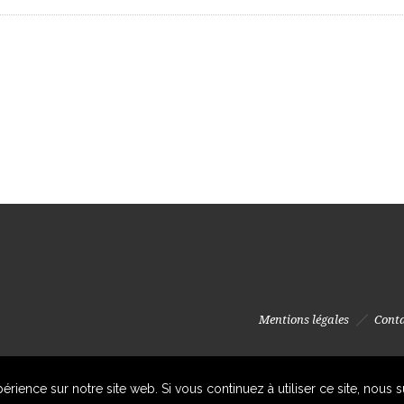
Mentions légales
Cont
érience sur notre site web. Si vous continuez à utiliser ce site, nous 
© Association "Les clochers tors d'Europe" 201