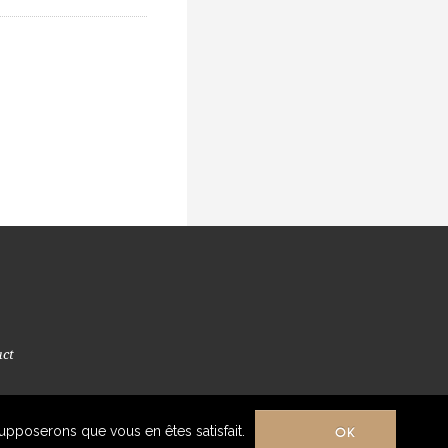
act
OK
supposerons que vous en êtes satisfait.
8. Tout Droit Réservé.