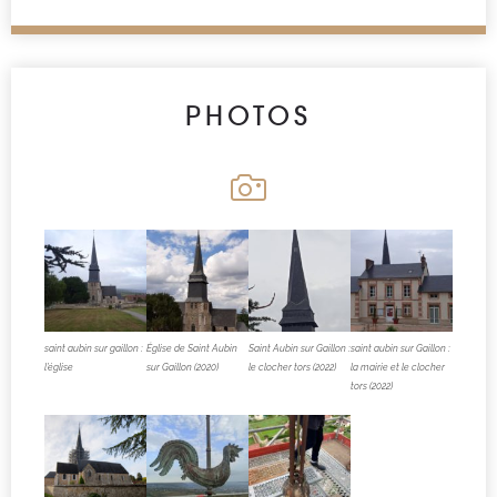
PHOTOS
saint aubin sur gaillon :
Église de Saint Aubin
Saint Aubin sur Gaillon :
saint aubin sur Gaillon :
l’église
sur Gaillon (2020)
le clocher tors (2022)
la mairie et le clocher
tors (2022)