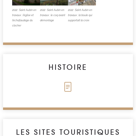
2022 : Saint Aubin en
2022 : Saint Aubin en
2022 : Saint Aubin en
travaux : l’église et
travaux : le coq avant
travaux : la boule qui
l’échafaudage du
démontage
supportait la croix
clocher
HISTOIRE
LES SITES TOURISTIQUES