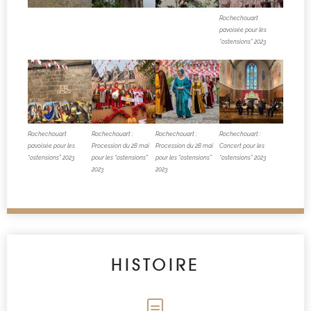
Rochechouart
pavoisée pour les
“ostensions” 2023
Rochechouart
Rochechouart :
Rochechouart :
Rochechouart :
pavoisée pour les
Procession du 28 mai
Procession du 28 mai
Concert pour les
“ostensions” 2023
pour les “ostensions”
pour les “ostensions”
“ostensions” 2023
2023
2023
HISTOIRE