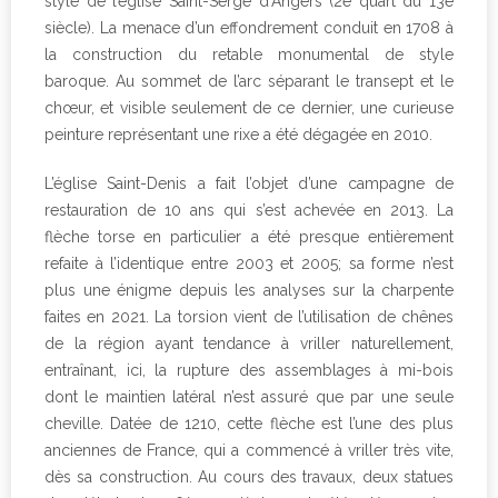
style de l’église Saint-Serge d’Angers (2è quart du 13è
siècle). La menace d’un effondrement conduit en 1708 à
la construction du retable monumental de style
baroque. Au sommet de l’arc séparant le transept et le
chœur, et visible seulement de ce dernier, une curieuse
peinture représentant une rixe a été dégagée en 2010.
L’église Saint-Denis a fait l’objet d’une campagne de
restauration de 10 ans qui s’est achevée en 2013. La
flèche torse en particulier a été presque entièrement
refaite à l’identique entre 2003 et 2005; sa forme n’est
plus une énigme depuis les analyses sur la charpente
faites en 2021. La torsion vient de l’utilisation de chênes
de la région ayant tendance à vriller naturellement,
entraînant, ici, la rupture des assemblages à mi-bois
dont le maintien latéral n’est assuré que par une seule
cheville. Datée de 1210, cette flèche est l’une des plus
anciennes de France, qui a commencé à vriller très vite,
dès sa construction. Au cours des travaux, deux statues