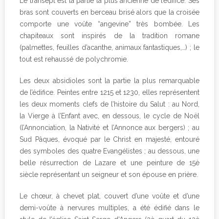
Le transept est la partie la plus ancienne de l’édifice. Ses
bras sont couverts en berceau brisé alors que la croisée
comporte une voûte “angevine” très bombée. Les
chapiteaux sont inspirés de la tradition romane
(palmettes, feuilles d’acanthe, animaux fantastiques,…) ; le
tout est rehaussé de polychromie.
Les deux absidioles sont la partie la plus remarquable
de l’édifice. Peintes entre 1215 et 1230, elles représentent
les deux moments clefs de l’histoire du Salut : au Nord,
la Vierge à l’Enfant avec, en dessous, le cycle de Noël
(l’Annonciation, la Nativité et l’Annonce aux bergers) ; au
Sud Pâques, évoqué par le Christ en majesté, entouré
des symboles des quatre Evangélistes ; au dessous, une
belle résurrection de Lazare et une peinture de 15è
siècle représentant un seigneur et son épouse en prière.
Le chœur, à chevet plat, couvert d’une voûte et d’une
demi-voûte à nervures multiples, a été édifié dans le