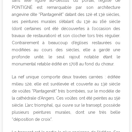
sans tête figure au-dessus du portail, l’église de
PONTIGNÉ est remarquable par son architecture
angevine dite “Plantagenêt” datant des 12è et 13è siècles,
ses peintures murales s’étalant du 13è au 16è siècle
(dont certaines ont été découvertes à l’occasion des
travaux de restauration) et son clocher tors très régulier.
Contrairement à beaucoup d’églises restaurées ou
modifiées au cours des siècles, elle a gardé une
profonde unité, le seul rajout notable étant le
monumental retable édifié en 1708 au fond du chœur.
La nef unique comporte deux travées carrées : édifiée
milieu 12è, elle est surélevée et couverte au 13è siècle
de voûtes “Plantagenêt” très bombées, sur le modèle de
la cathédrale d’Angers. Ces voûtes ont été peintes au 15è
siècle. L’arc triomphal, qui ouvre sur le transept, possède
plusieurs peintures murales, dont une très belle
“déposition de croix”.