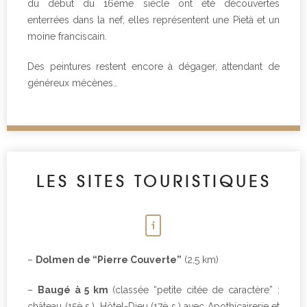
du début du 16ème siècle ont été découvertes
enterrées dans la nef; elles représentent une Pietà et un
moine franciscain.
Des peintures restent encore à dégager, attendant de
généreux mécènes…
LES SITES TOURISTIQUES
–
Dolmen de “Pierre Couverte”
(2,5 km)
–
Baugé à 5 km
(classée “petite citée de caractère” :
château (15è s.), Hôtel-Dieu (17è s.) avec Apothicairerie et