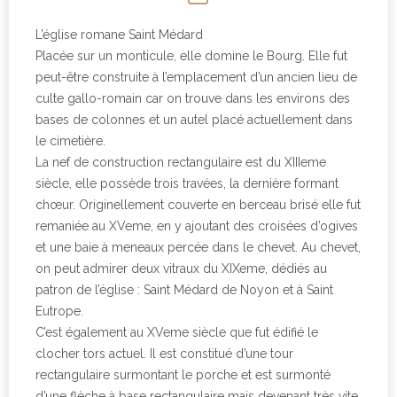
L’église romane Saint Médard
Placée sur un monticule, elle domine le Bourg. Elle fut
peut-être construite à l’emplacement d’un ancien lieu de
culte gallo-romain car on trouve dans les environs des
bases de colonnes et un autel placé actuellement dans
le cimetière.
La nef de construction rectangulaire est du XIIIeme
siècle, elle possède trois travées, la dernière formant
chœur. Originellement couverte en berceau brisé elle fut
remaniée au XVeme, en y ajoutant des croisées d’ogives
et une baie à meneaux percée dans le chevet. Au chevet,
on peut admirer deux vitraux du XIXeme, dédiés au
patron de l’église : Saint Médard de Noyon et à Saint
Eutrope.
C’est également au XVeme siècle que fut édifié le
clocher tors actuel. Il est constitué d’une tour
rectangulaire surmontant le porche et est surmonté
d’une flèche à base rectangulaire mais devenant très vite