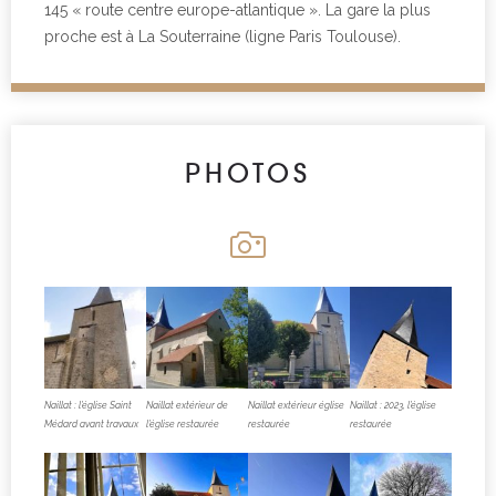
145 « route centre europe-atlantique ». La gare la plus
proche est à La Souterraine (ligne Paris Toulouse).
PHOTOS
Naillat : l’église Saint
Naillat extérieur de
Naillat extérieur église
Naillat : 2023, l’église
Médard avant travaux
l’église restaurée
restaurée
restaurée