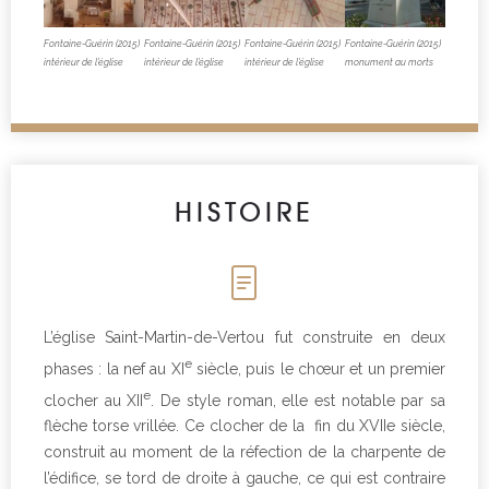
Fontaine-Guérin (2015)
Fontaine-Guérin (2015)
Fontaine-Guérin (2015)
Fontaine-Guérin (2015)
intérieur de l’église
intérieur de l’église
intérieur de l’église
monument au morts
HISTOIRE
L’église Saint-Martin-de-Vertou fut construite en deux
e
phases : la nef au XI
siècle, puis le chœur et un premier
e
clocher au XII
. De style roman, elle est notable par sa
flèche torse vrillée. Ce clocher de la fin du XVIIe siècle,
construit au moment de la réfection de la charpente de
l’édifice, se tord de droite à gauche, ce qui est contraire