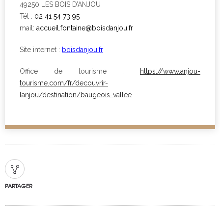
49250 LES BOIS D’ANJOU
Tél :
02 41 54 73 95
mail:
accueil.fontaine@boisdanjou.fr
Site internet :
boisdanjou.fr
Office de tourisme :
https://www.anjou-
tourisme.com/fr/decouvrir-
lanjou/destination/baugeois-vallee
PARTAGER