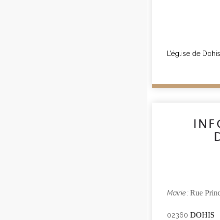
L’église de Dohis
IN
Rue Princ
Mairie :
DOHIS
02360