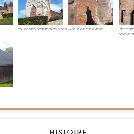
Dohis : le portail surmonté du clocher tors
Dohis : Tour de l’église fortifiée
Dohis : l’entr
duquel se tro
HISTOIRE