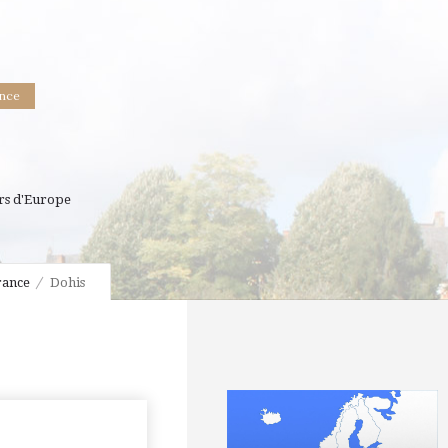
ance
rs d'Europe
rance
Dohis