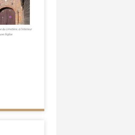
ée du cimetière, à l’intérieur
uve l’église