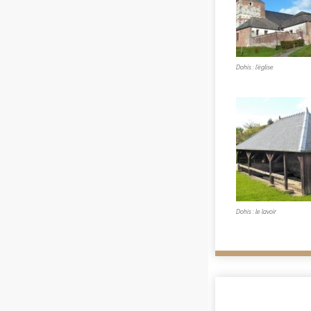
Dohis : l’église
Dohis : le lavoir