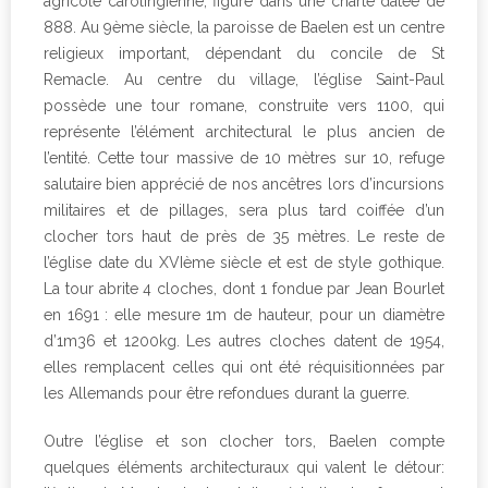
agricole carolingienne, figure dans une charte datée de
888. Au 9ème siècle, la paroisse de Baelen est un centre
religieux important, dépendant du concile de St
Remacle. Au centre du village, l’église Saint-Paul
possède une tour romane, construite vers 1100, qui
représente l’élément architectural le plus ancien de
l’entité. Cette tour massive de 10 mètres sur 10, refuge
salutaire bien apprécié de nos ancêtres lors d’incursions
militaires et de pillages, sera plus tard coiffée d’un
clocher tors haut de près de 35 mètres. Le reste de
l’église date du XVIème siècle et est de style gothique.
La tour abrite 4 cloches, dont 1 fondue par Jean Bourlet
en 1691 : elle mesure 1m de hauteur, pour un diamètre
d’1m36 et 1200kg. Les autres cloches datent de 1954,
elles remplacent celles qui ont été réquisitionnées par
les Allemands pour être refondues durant la guerre.
Outre l’église et son clocher tors, Baelen compte
quelques éléments architecturaux qui valent le détour: