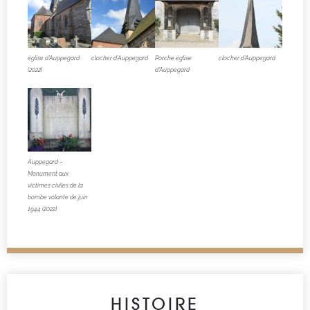
église d’Auppegard
clocher d’Auppegard
Porche église
clocher d’Auppegard
(2022)
d’Auppegard
Auppegard –
Monument aux
victimes civiles de la
bombe volante de juin
1944 (2022)
HISTOIRE