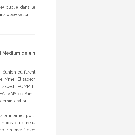
e) publié dans le
ans observation.
l Médium de 9 h
 réunion où furent
le Mme. Elisabeth
lisabeth POMPÉE,
BEAUVAIS de Saint-
administration.
ite internet pour
 membres du bureau
 pour mener à bien