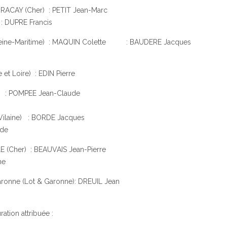
ACAY (Cher) : PETIT Jean-Marc
 DUPRE Francis
eine-Maritime) : MAQUIN Colette : BAUDERE Jacques
t Loire) : EDIN Pierre
t) : POMPEE Jean-Claude
 Vilaine) : BORDE Jacques
ude
 (Cher) : BEAUVAIS Jean-Pierre
ne
ronne (Lot & Garonne): DREUIL Jean
ation attribuée :