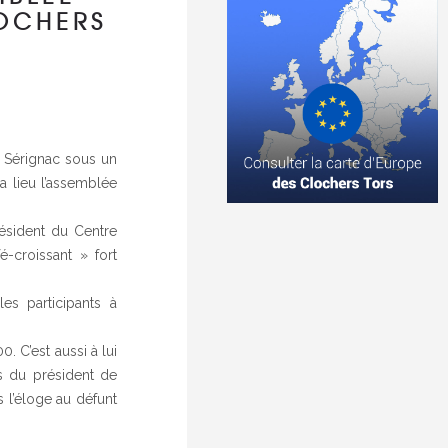
LOCHERS
e Sérignac sous un
a lieu l’assemblée
ésident du Centre
é-croissant » fort
es participants à
. C’est aussi à lui
ès du président de
 l’éloge au défunt