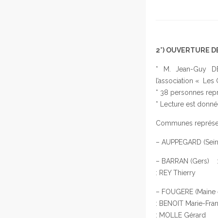
2°)
OUVERTURE DE 
* M. Jean-Guy DE
l’association « Les
* 38 personnes repr
* Lecture est donn
Communes représent
– AUPPEGARD (Sein
– BARRAN (Gers) :
: REY Thierry
– FOUGERE (Maine e
: BENOIT Marie-Fra
: MOLLE Gérard