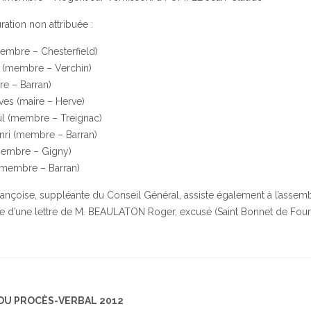
ation non attribuée :
mbre – Chesterfield)
 (membre – Verchin)
e – Barran)
ves (maire – Herve)
l (membre – Treignac)
ri (membre – Barran)
membre – Gigny)
membre – Barran)
nçoise, suppléante du Conseil Général, assiste également à l’assemb
e d’une lettre de M. BEAULATON Roger, excusé (Saint Bonnet de Four
 DU PROCÈS-VERBAL 2012