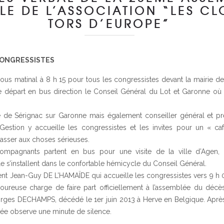
LE DE L’ASSOCIATION “LES C
TORS D’EUROPE”
CONGRESSISTES
ous matinal à 8 h 15 pour tous les congressistes devant la mairie d
le départ en bus direction le Conseil Général du Lot et Garonne où 
 de Sérignac sur Garonne mais également conseiller général et pr
estion y accueille les congressistes et les invites pour un « caf
asser aux choses sérieuses.
ompagnants partent en bus pour une visite de la ville d’Agen, l
e s’installent dans le confortable hémicycle du Conseil Général.
dent Jean-Guy DE L’HAMAÏDE qui accueille les congressistes vers 9 h 00
loureuse charge de faire part officiellement à l’assemblée du déc
orges DECHAMPS, décédé le 1er juin 2013 à Herve en Belgique. Après
lée observe une minute de silence.