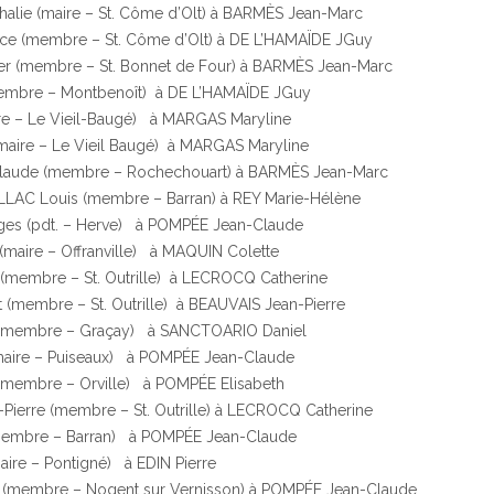
alie (maire – St. Côme d’Olt) à BARMÈS Jean-Marc
ce (membre – St. Côme d’Olt) à DE L’HAMAÏDE JGuy
 (membre – St. Bonnet de Four) à BARMÈS Jean-Marc
embre – Montbenoît) à DE L’HAMAÏDE JGuy
re – Le Vieil-Baugé) à MARGAS Maryline
maire – Le Vieil Baugé) à MARGAS Maryline
aude (membre – Rochechouart) à BARMÈS Jean-Marc
LAC Louis (membre – Barran) à REY Marie-Hélène
s (pdt. – Herve) à POMPÉE Jean-Claude
maire – Offranville) à MAQUIN Colette
membre – St. Outrille) à LECROCQ Catherine
(membre – St. Outrille) à BEAUVAIS Jean-Pierre
 (membre – Graçay) à SANCTOARIO Daniel
aire – Puiseaux) à POMPÉE Jean-Claude
(membre – Orville) à POMPÉE Elisabeth
ierre (membre – St. Outrille) à LECROCQ Catherine
membre – Barran) à POMPÉE Jean-Claude
ire – Pontigné) à EDIN Pierre
membre – Nogent sur Vernisson) à POMPÉE Jean-Claude