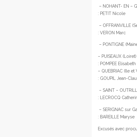
– NOHANT- EN – GR
: PETIT Nicole :
– OFFRANVILLE (S
: VERON Marc
– PONTIGNE (Maine e
– PUISEAUX (Loire
: POMPEE Elisabeth
– QUEBRIAC (Ile et
: GOUPIL Jean-Cla
– SAINT – OUTRILLE
: LECROCQ Catheri
– SERIGNAC sur Ga
: BAREILLE Maryse
Excusés avec procur