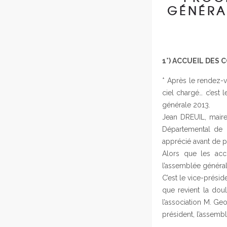
GÉNÉRA
1°)
ACCUEIL DES 
* Après le rendez-v
ciel chargé… c’est 
générale 2013.
Jean DREUIL, maire
Départemental de G
apprécié avant de p
Alors que les acc
l’assemblée général
C’est le vice-prési
que revient la dou
l’association M. Ge
président, l’assemb