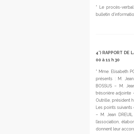
* Le procès-verba
bulletin d’informat
4°) RAPPORT DE L
00 à 11 h 30
* Mme. Elisabeth P
présents : M. Jea
BOSSUS – M. Jean
trésorière adjoint
Outrille, président
Les points suivants o
– M. Jean DREUIL e
l’association, élab
donnent leur accord