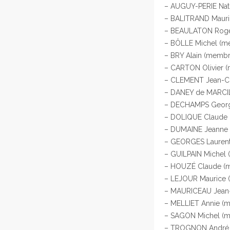
– AUGUY-PERIE Nath
– BALITRAND Mauri
– BEAULATON Roger
– BÔLLE Michel (m
– BRY Alain (memb
– CARTON Olivier (
– CLEMENT Jean-Cl
– DANEY de MARCIL
– DECHAMPS George
– DOLIQUE Claude (
– DUMAINE Jeanne (
– GEORGES Laurent 
– GUILPAIN Michel
– HOUZÉ Claude (m
– LEJOUR Maurice 
– MAURICEAU Jean-P
– MELLIET Annie (
– SAGON Michel (ma
– TROGNON André (