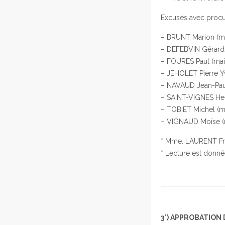
Excusés avec procur
– BRUNT Marion (me
– DEFEBVIN Gérard
– FOURES Paul (mair
– JEHOLET Pierre Y
– NAVAUD Jean-Pau
– SAINT-VIGNES Hen
– TOBIET Michel (
– VIGNAUD Moïse (
* Mme. LAURENT Fra
* Lecture est donné
3°) APPROBATION