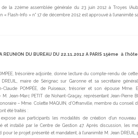
l de la 22ème assemblée générale du 23 juin 2012 à Troyes (Aub
ion « Flash-Info » n° 17 de décembre 2012 est approuvé à l’unanimité s
A REUNION DU BUREAU DU 22.11.2012 A PARIS 15ème à l’hôte
OMPEE, trésorière adjointe, donne lecture du compte-rendu de cette
n DREUIL, maire de Sérignac sur Garonne et sa secrétaire généra
-Claude POMPÉE, de Puiseaux, trésorier et son épouse Mme. E
e – M. Jean-Marc PETIT de Nohant-Graçay, représentant Jean-Pierre 
 honoraire – Mme. Colette MAQUIN, d’Offranville, membre du conseil d’
nt été traités :
xpose aux participants les modalités de création d’un nouveau s
oré et installé par le Centre de Gestion 47. Après discussion, les
 pour le projet présenté et mandatent, à l’unanimité M. Jean DREUIL