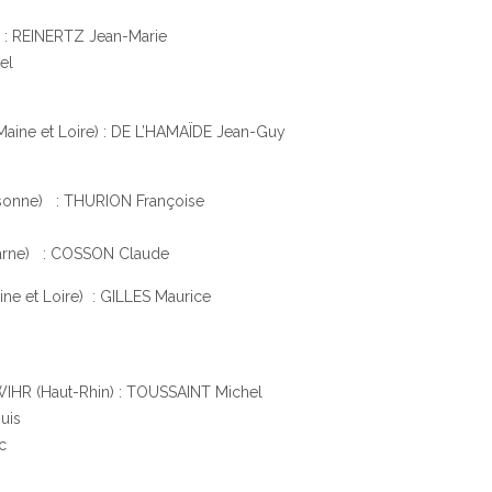
: REINERTZ Jean-Marie
el
Maine et Loire) : DE L’HAMAÏDE Jean-Guy
onne) : THURION Françoise
arne) : COSSON Claude
e et Loire) : GILLES Maurice
R (Haut-Rhin) : TOUSSAINT Michel
uis
c