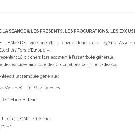
LA SEANCE & LES PRESENTS, LES PROCURATIONS, LES EXCUS
 L’HAMAIDE, vice-président, ouvre donc cette 23ème Assemb
 Clochers Tors d’Europe ».
ésentant 16 clochers tors assistent à l’assemblée générale.
ée des excusés ainsi que des procurations comme ci-dessus.
ées à l’assemblée générale :
e-Maritime) : DEPREZ Jacques
 REY Marie-Hélène
t Loire) : CARTIER Annie
nçoise