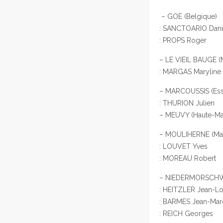
– GOE (Belgique) 
: SANCTOARIO Dani
: PROPS Roger
– LE VIEIL BAUGE (
: MARGAS Maryline
– MARCOUSSIS (Ess
: THURION Julien
– MEUVY (Haute-M
– MOULIHERNE (Main
: LOUVET Yves
: MOREAU Robert
– NIEDERMORSCHWIH
: HEITZLER Jean-Lo
: BARMES Jean-Mar
: REICH Georges